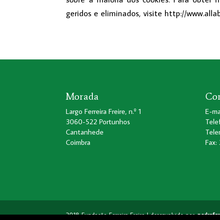
geridos e eliminados, visite http://www.alla
Morada
Con
Largo Ferreira Freire, n.º 1
E-mai
3060-522 Portunhos
Tele
Cantanhede
Tele
Coimbra
Fax:
2018 Fundação Ferreira Freire | desenvolvido por:
pedrofe