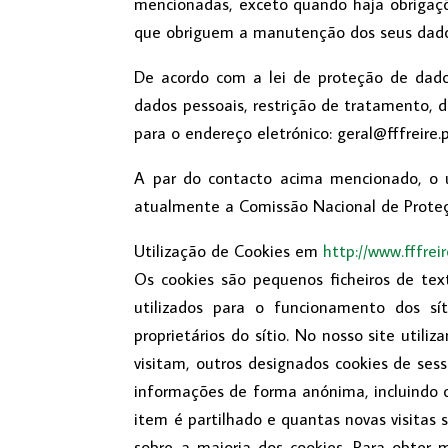
mencionadas, exceto quando haja obrigaçõe
que obriguem a manutenção dos seus dados
De acordo com a lei de proteção de dados
dados pessoais, restrição de tratamento, d
para o endereço eletrónico: geral@fffreire.p
A par do contacto acima mencionado, o u
atualmente a Comissão Nacional de Prote
Utilização de Cookies em
http://www.fffreir
Os cookies são pequenos ficheiros de te
utilizados para o funcionamento dos s
proprietários do sítio. No nosso site util
visitam, outros designados cookies de ses
informações de forma anónima, incluindo o
item é partilhado e quantas novas visitas 
sobre a maioria dos cookies. Para obter 