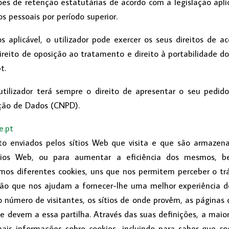
s de retenção estatutárias de acordo com a legislação aplicáv
 pessoais por período superior.
 aplicável, o utilizador pode exercer os seus direitos de a
ireito de oposição ao tratamento e direito à portabilidade dos
t.
tilizador terá sempre o direito de apresentar o seu pedido
ção de Dados (CNPD).
e.pt
xto enviados pelos sítios Web que visita e que são armaz
ítios Web, ou para aumentar a eficiência dos mesmos, 
izamos diferentes cookies, uns que nos permitem perceber o tr
são que nos ajudam a fornecer-lhe uma melhor experiência de
 número de visitantes, os sítios de onde provêm, as páginas
se devem a essa partilha. Através das suas definições, a maio
mais informações sobre cookies, incluindo para saber que 