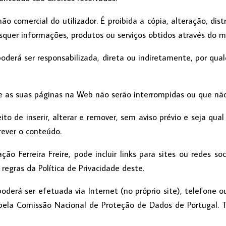
 comercial do utilizador. É proibida a cópia, alteração, dist
isquer informações, produtos ou serviços obtidos através do 
poderá ser responsabilizada, direta ou indiretamente, por qua
ue as suas páginas na Web não serão interrompidas ou que não
eito de inserir, alterar e remover, sem aviso prévio e seja qu
rever o conteúdo.
ação Ferreira Freire, pode incluir links para sites ou redes 
 regras da Política de Privacidade deste.
poderá ser efetuada via Internet (no próprio site), telefone 
ela Comissão Nacional de Proteção de Dados de Portugal. T