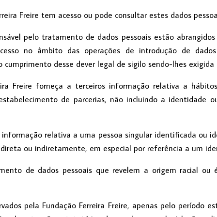
ira Freire tem acesso ou pode consultar estes dados pessoa
nsável pelo tratamento de dados pessoais estão abrangidos p
esso no âmbito das operações de introdução de dados 
cumprimento desse dever legal de sigilo sendo-lhes exigida 
ira Freire forneça a terceiros informação relativa a hábit
stabelecimento de parcerias, não incluindo a identidade ou
nformação relativa a uma pessoa singular identificada ou iden
 direta ou indiretamente, em especial por referência a um iden
amento de dados pessoais que revelem a origem racial ou étn
rvados pela Fundação Ferreira Freire, apenas pelo período es