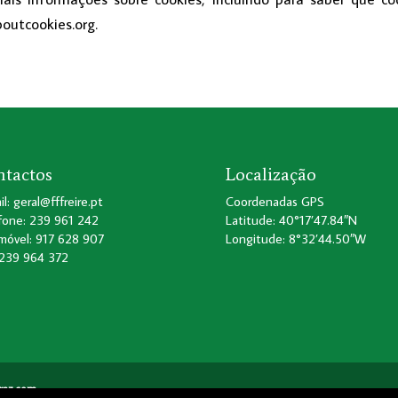
boutcookies.org.
tactos
Localização
l: geral@fffreire.pt
Coordenadas GPS
fone: 239 961 242
Latitude: 40°17’47.84″N
móvel: 917 628 907
Longitude: 8°32’44.50″W
 239 964 372
rraz.com