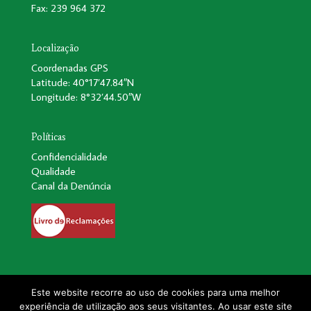
Fax: 239 964 372
Localização
Coordenadas GPS
Latitude: 40°17’47.84″N
Longitude: 8°32’44.50″W
Políticas
Confidencialidade
Qualidade
Canal da Denúncia
Este website recorre ao uso de cookies para uma melhor
experiência de utilização aos seus visitantes. Ao usar este site